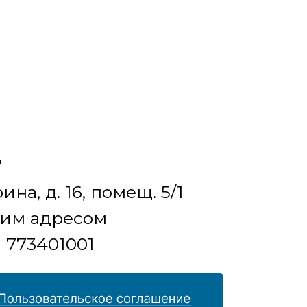
"
на, д. 16, помещ. 5/1
ким адресом
П
773401001